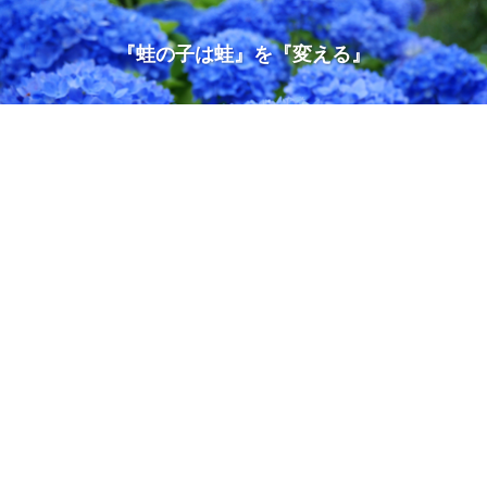
『蛙の子は蛙』を『変える』